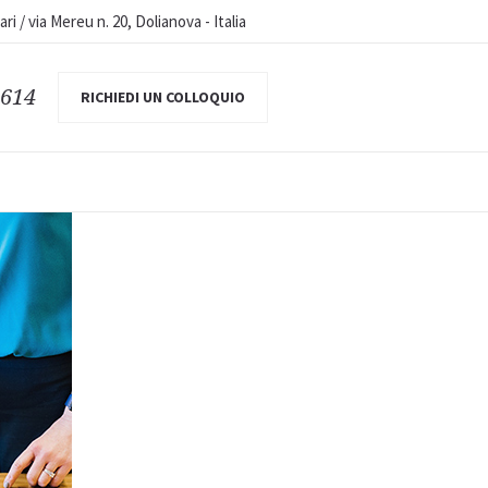
iari / via Mereu n. 20, Dolianova
-
Italia
 614
RICHIEDI UN COLLOQUIO
fare bene