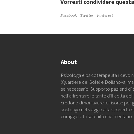
Vorresti condividere quest
Facebook
Twitter
Pinterest
About
Psicologa e psicoterapeuta ricevo ne
(Quartiere del Sole) e Dolianova, m
se necessario. Supporto pazienti di 
nell’affrontare le tante difficoltà de
credono di non avere le risorse per g
sostengo nel viaggio alla scoperta di 
coraggio e la serenità che meritano.