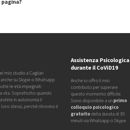
a pagina?
Assistenza Psicologica
durante il CoViD19
l mio studio a Cagliari
a anche su Skype o Whatsapp
Anche io offro il mio
tutte le età impegnati
contributo per superare
lla vita. Soprattutto quando
questo momento difficile.
estirle in autonomia li
Sono disponibile a un
primo
loro stessi, perché ritrovino il
colloquio psicologico
gratuito
della durata di 30
minuti via Whatsapp o Skype.