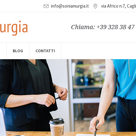
info@soniamurgia.it
via Africo n.7, Cagl
Chiama: +39 328 38 47
Coaching
 punto di vista a volte è necessario per fare meglio ciò che si sa già 
O
BLOG
CONTATTI