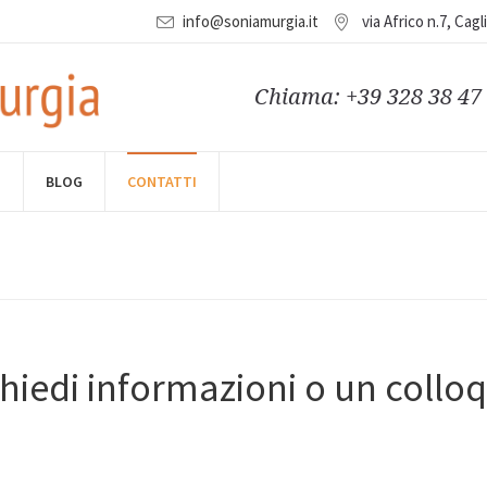
info@soniamurgia.it
via Africo n.7, Cagl
Chiama: +39 328 38 47
O
BLOG
CONTATTI
hiedi informazioni o un collo