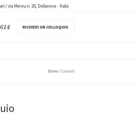
iari / via Mereu n. 20, Dolianova
-
Italia
 614
RICHIEDI UN COLLOQUIO
Home
/
Contatti
quio