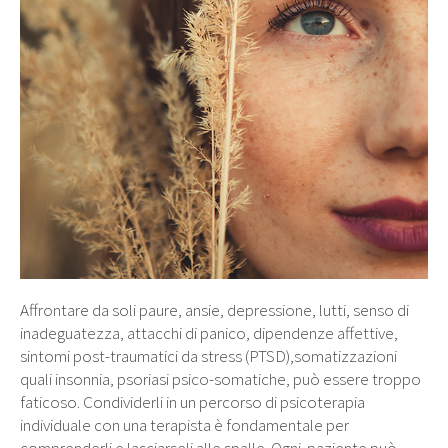
Affrontare da soli paure, ansie, depressione, lutti, senso di
inadeguatezza, attacchi di panico, dipendenze affettive,
sintomi post-traumatici da stress (PTSD),somatizzazioni
quali insonnia, psoriasi psico-somatiche, può essere troppo
faticoso. Condividerli in un percorso di psicoterapia
individuale con una terapista è fondamentale per