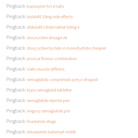
Pingback:
bupropion hcl xl tabs
Pingback:
tadalafil 20mg side effects
Pingback:
sildenafil citrate tablet 50mg 4
Pingback:
doxycycline dosage uti
Pingback:
doxycycline hyclate vs monohydrate cheaper
Pingback:
proscar flomax combination
Pingback:
cialis muscle stiffness
Pingback:
semaglutida comprimido preço drogasil
Pingback:
köpa semaglutid tabletter
Pingback:
semaglutide injectie pen
Pingback:
wegovy sémaglutide prix
Pingback:
finasteride drugs
Pingback:
dutasteride indiamart reddit