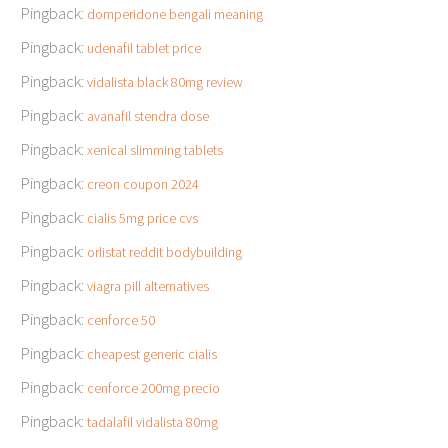
Pingback:
domperidone bengali meaning
Pingback:
udenafil tablet price
Pingback:
vidalista black 80mg review
Pingback:
avanafil stendra dose
Pingback:
xenical slimming tablets
Pingback:
creon coupon 2024
Pingback:
cialis 5mg price cvs
Pingback:
orlistat reddit bodybuilding
Pingback:
viagra pill alternatives
Pingback:
cenforce 50
Pingback:
cheapest generic cialis
Pingback:
cenforce 200mg precio
Pingback:
tadalafil vidalista 80mg