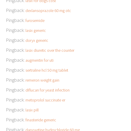
Pingback:
lasix for dogs cost
Pingback:
dexlansoprazole 60 mg otc
Pingback:
furosemide
Pingback:
lasix generic
Pingback:
doryx generic
Pingback:
lasix diuretic over the counter
Pingback:
augmentin for uti
Pingback:
sertraline hcl 50 mg tablet
Pingback:
remeron weight gain
Pingback:
diflucan for yeast infection
Pingback:
metoprolol succinate er
Pingback:
lasix pill
Pingback:
finasteride generic
Pingback:
dapoxetine hydrochloride 60 mg