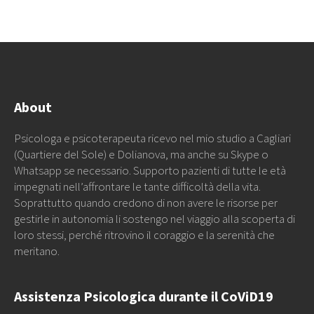
About
Psicologa e psicoterapeuta ricevo nel mio studio a Cagliari
(Quartiere del Sole) e Dolianova, ma anche su Skype o
Whatsapp se necessario. Supporto pazienti di tutte le età
impegnati nell’affrontare le tante difficoltà della vita.
Soprattutto quando credono di non avere le risorse per
gestirle in autonomia li sostengo nel viaggio alla scoperta di
loro stessi, perché ritrovino il coraggio e la serenità che
meritano.
Assistenza Psicologica durante il CoViD19